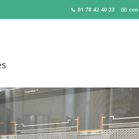
📞 01 78 42 40 23
✉️ co
es